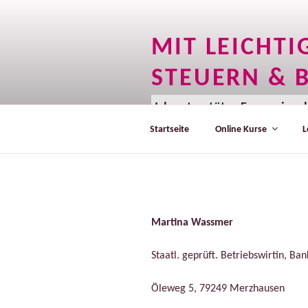
Zum
Inhalt
springen
MIT LEICHT
STEUERN & 
Ich unterstütze Frauen im al
Startseite
Online Kurse
L
Martina Wassmer
Staatl. geprüft. Betriebswirtin, Ba
Öleweg 5, 79249 Merzhausen